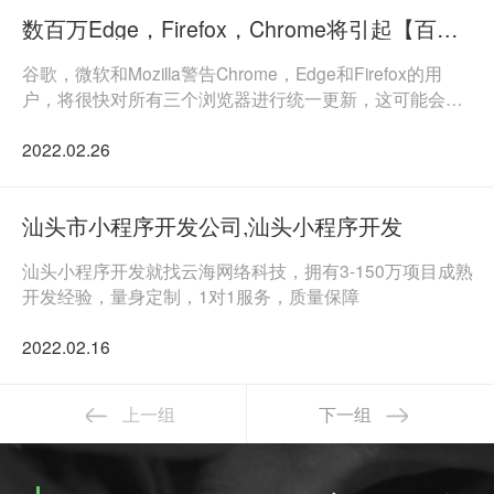
数百万Edge，Firefox，Chrome将引起【百年虫】，导致世界上一些最大的网站瘫痪
谷歌，微软和Mozilla警告Chrome，Edge和Firefox的用
户，将很快对所有三个浏览器进行统一更新，这可能会导
致世界上一些大型网站瘫痪。
2022.02.26
实体店如何渡过2022年难过，开发app/小程序的好处
汕头市小程序开发公司,汕头小程序开发
汕头网站app开发
汕头小程序开发就找云海网络科技，拥有3-150万项目成熟
开发经验，量身定制，1对1服务，质量保障
企业微信二次开发请找云海网络科技微信定制开发
2022.02.16
为什么要做小程序？汕头小程序开发哪家公司好
汕头定制化app开发需要注意些什么？
上一组
下一组
汕头小程序开发告诉你怎么找到抖音小程序