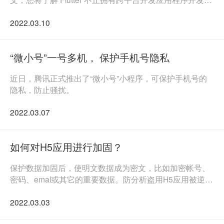
能力 ，而且还能了解为什么节省大量成本。
2022.03.10
“微小号”一号多机， 保护手机号隐私
近日，腾讯正式推出了“微小号”小程序，可保护手机号的
隐私，防止骚扰。
2022.03.07
如何对H5应用进行加固？
保护数据加固后，使明文数据成为密文，比如加密帐号、
密码、emal或其它的重要数据。防分析盗用H5应用被逆向
后，如果JS源码未保护，代码会被直接查看，从而分析出
2022.03.03
功能逻辑，也可以被修改、克隆出一个雷同的应用。但如
果代码经过加...