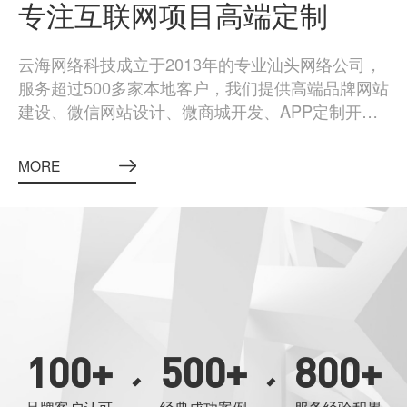
专注互联网项目高端定制
云海网络科技成立于2013年的专业汕头网络公司，
服务超过500多家本地客户，我们提供高端品牌网站
建设、微信网站设计、微商城开发、APP定制开发
以及电商平台开发，我们通过商业目标、技术实
现、情感连结融入设计来创造具有活力的网站，并
MORE
结合主流线上资源来实现最大化的价值，有效的提
升了用户体验和客户品牌价值，引领创新网站设计&
品牌营销体验。
100
+
500
+
800
+
品牌客户认可
经典成功案例
服务经验积累