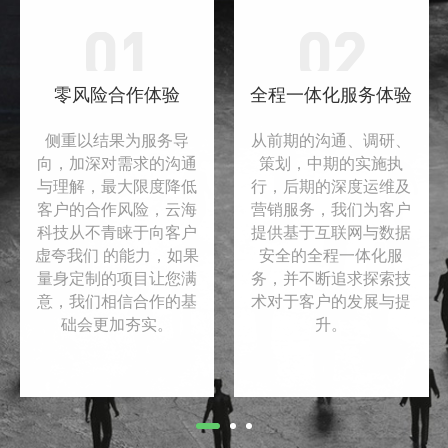
01
02
零风险合作体验
全程一体化服务体验
侧重以结果为服务导
从前期的沟通、调研、
向，加深对需求的沟通
策划，中期的实施执
与理解，最大限度降低
行，后期的深度运维及
客户的合作风险，云海
营销服务，我们为客户
科技从不青睐于向客户
提供基于互联网与数据
虚夸我们 的能力，如果
安全的全程一体化服
量身定制的项目让您满
务，并不断追求探索技
意，我们相信合作的基
术对于客户的发展与提
础会更加夯实。
升。