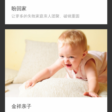
盼回家
让更多的失散家庭亲人团聚、破镜重圆
金祥亲子