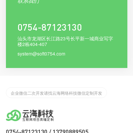
联系我们
0754-87123130
汕头市龙湖区长江路23号长平新一城商业写字
楼2栋404-407
system@soft0754.com
实体店如何渡过2022年难过，开发app/小程序的好处
汕头网站app开发
企业微信二次开发请找云海网络科技微信定制开发
为什么要做小程序？汕头小程序开发哪家公司好
汕头定制化app开发需要注意些什么？
0754-87123130
13790889505
/