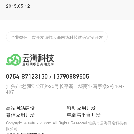
2015.05.12
实体店如何渡过2022年难过，开发app/小程序的好处
汕头网站app开发
企业微信二次开发请找云海网络科技微信定制开发
为什么要做小程序？汕头小程序开发哪家公司好
汕头定制化app开发需要注意些什么？
0754-87123130
13790889505
/
汕头小程序开发告诉你怎么找到抖音小程序
汕头市龙湖区长江路23号长平新一城商业写字楼2栋404-
407
如何制作一款合格的小程序？
汕头网络科技有限公司，云海网络科技有限公司
高端网站建设
移动应用开发
微信应用开发
电商与平台开发
汕头网站建设公司那家好，网站建设找云海网络科技
Copyright © soft0754.com All Rights Reserved 汕头市云海网络科技有
限公司
汕头大型互联网公司，请找云海网络科技