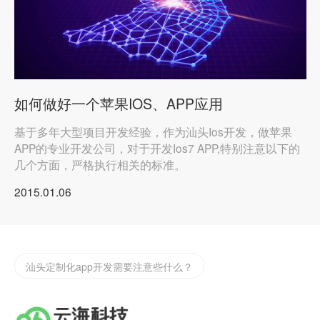
如何做好一个苹果IOS、APP应用
实体店如何渡过2022年难过，开发app/小程序的好处
基于多年大型项目开发经验，作为汕头Ios开发，做苹果
汕头网站app开发
APP的专业开发公司，对于开发Ios7 APP,特别注意以下的
几个方面，严格执行相关的标准。
企业微信二次开发请找云海网络科技微信定制开发
2015.01.06
为什么要做小程序？汕头小程序开发哪家公司好
汕头定制化app开发需要注意些什么？
汕头小程序开发告诉你怎么找到抖音小程序
如何制作一款合格的小程序？