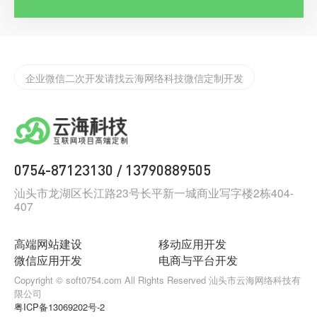
实体店如何渡过2022年难过，开发app/小程序的好处
汕头网站app开发
企业微信二次开发请找云海网络科技微信定制开发
为什么要做小程序？汕头小程序开发哪家公司好
汕头定制化app开发需要注意些什么？
0754-87123130
13790889505
/
汕头小程序开发告诉你怎么找到抖音小程序
汕头市龙湖区长江路23号长平新一城商业写字楼2栋404-
407
如何制作一款合格的小程序？
汕头网络科技有限公司，云海网络科技有限公司
高端网站建设
移动应用开发
微信应用开发
电商与平台开发
汕头网站建设公司那家好，网站建设找云海网络科技
Copyright © soft0754.com All Rights Reserved 汕头市云海网络科技有
限公司
汕头大型互联网公司，请找云海网络科技
粤ICP备13069202号-2