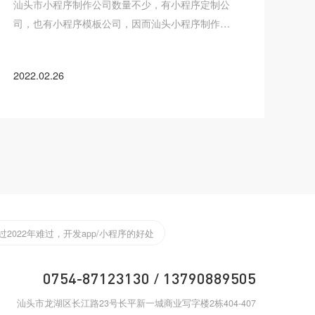
汕头市小程序制作公司数量不少，有小程序定制公
司，也有小程序模板公司，因而汕头小程序制作需
要选择一家专业靠谱的公司。
为什么要做小程序？汕头小程序开发哪家公司好
2022.02.26
网络科技有限公司，云海网络科技有限公司
海网络科技
汕头互联网公司排名
pp开发,定制app软件开发就找【云海网络科技】
开发报价,汕头app开发价格
2022年难过，开发app/小程序的好处
头定制化app开发需要注意些什么？
0754-87123130
13790889505
/
汕头网站建设公司那家好，网站建设找云海网络科技
汕头市龙湖区长江路23号长平新一城商业写字楼2栋404-407