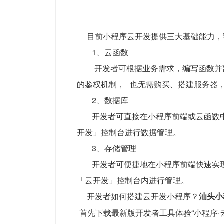
目前小程序云开发提供三大基础能力，
1、云函数
开发者可根据业务需求，编写函数并部
的鉴权机制， 也无需购买、搭建服务器
2、数据库
开发者可直接在小程序前端或云函数中
开发」控制台进行数据管理。
3、存储管理
开发者可便捷地在小程序前端快速实现
「云开发」控制台内进行管理。
开发者如何搭建云开发小程序？
汕头小
首先下载最新版开发者工具体验“小程序·