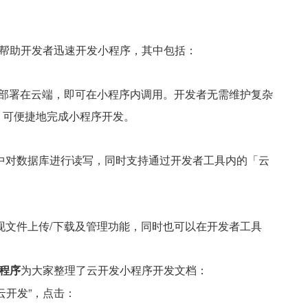
帮助开发者迅速开发小程序，其中包括：
署在云端，即可在小程序内调用。开发者无需维护复杂
，可便捷地完成小程序开发。
对数据库进行读写，同时支持通过开发者工具内的「云
文件上传/下载及管理功能，同时也可以在开发者工具
为大家整理了云开发小程序开发文档：
程序
云开发”，点击：