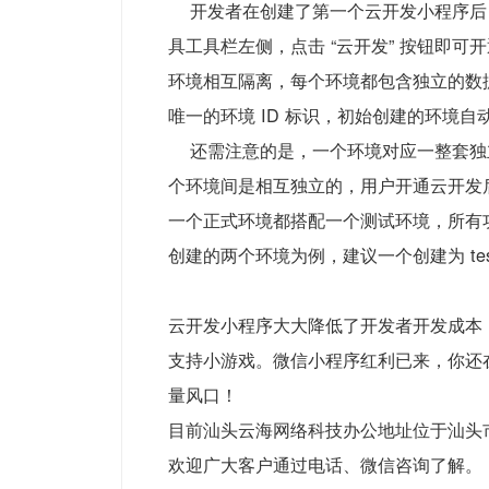
开发者在创建了第一个云开发小程序后
具工具栏左侧，点击 “云开发” 按钮即
环境相互隔离，每个环境都包含独立的数
唯一的环境 ID 标识，初始创建的环境自
还需注意的是，一个环境对应一整套独
个环境间是相互独立的，用户开通云开发
一个正式环境都搭配一个测试环境，所有
创建的两个环境为例，建议一个创建为 test
云开发小程序大大降低了开发者开发成本
支持小游戏。微信小程序红利已来，你还
量风口！
目前汕头云海网络科技办公地址位于汕头市龙
欢迎广大客户通过电话、微信咨询了解。