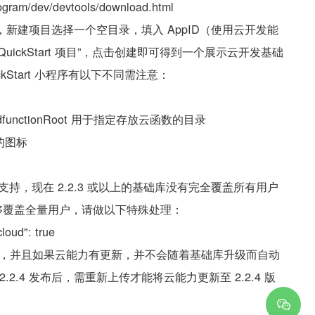
rogram/dev/devtools/download.html
建项目选择一个空目录，填入 AppID（使用云开发能
QuickStart 项目”，点击创建即可得到一个展示云开发基础
kStart 小程序有以下不同需注意：
loudfunctionRoot 用于指定存放云函数的目录
殊的图标
支持，现在 2.2.3 或以上的基础库没有完全覆盖所有用户
能够覆盖全量用户，请做以下特殊处理：
ud": true
，并且如果云能力有更新，并不会随着基础库升级而自动
2.4 发布后，需重新上传才能将云能力更新至 2.2.4 版