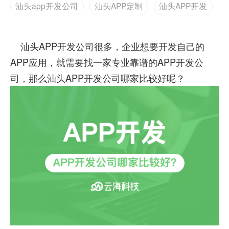
汕头app开发公司
汕头APP定制
汕头APP开发
汕头APP开发公司很多，企业想要开发自己的
APP应用，就需要找一家专业靠谱的APP开发公
司，那么汕头APP开发公司哪家比较好呢？