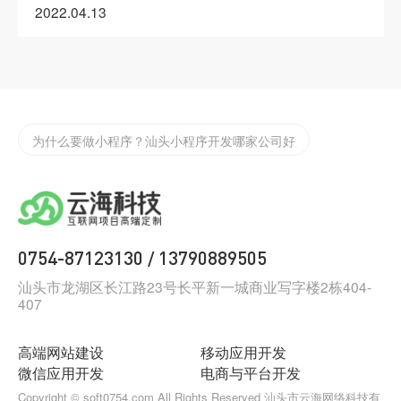
2022.04.13
实体店如何渡过2022年难过，开发app/小程序的好处
汕头网站app开发
企业微信二次开发请找云海网络科技微信定制开发
为什么要做小程序？汕头小程序开发哪家公司好
汕头定制化app开发需要注意些什么？
汕头小程序开发告诉你怎么找到抖音小程序
0754-87123130
13790889505
/
如何制作一款合格的小程序？
汕头市龙湖区长江路23号长平新一城商业写字楼2栋404-
407
汕头网络科技有限公司，云海网络科技有限公司
汕头网站建设公司那家好，网站建设找云海网络科技
高端网站建设
移动应用开发
微信应用开发
电商与平台开发
汕头大型互联网公司，请找云海网络科技
Copyright © soft0754.com All Rights Reserved 汕头市云海网络科技有