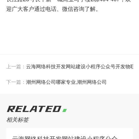
迎广大客户通过电话、微信咨询了解。
上一篇：
云海网络科技开发网站建设小程序公众号开发物联网
下一篇：
潮州网络公司哪家专业,潮州网络公司
RELATED
相关标签
云海网络科技开发网站建设小程序公众号开发物联网软件开发APP开发