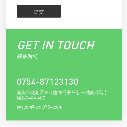
提交
GET IN TOUCH
联系我们
实体店如何渡过2022年难过，开发app/小程序的好处
0754-87123130
汕头网站app开发
汕头市龙湖区长江路23号长平新一城商业写字
企业微信二次开发请找云海网络科技微信定制开发
楼2栋404-407
为什么要做小程序？汕头小程序开发哪家公司好
system@soft0754.com
汕头定制化app开发需要注意些什么？